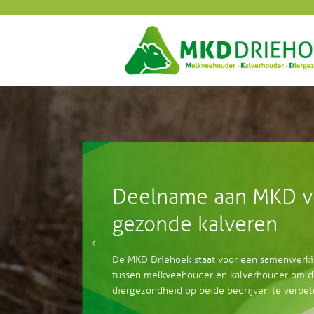
Melkveehouder en
Deelname aan MKD v
kalverhouder slaan d
gezonde kalveren
handen ineen
De MKD Driehoek staat voor een samenwerk
Een gezonde melkveestapel levert een gezon
tussen melkveehouder en kalverhouder om d
voor de kalversector en heeft een lage kostpr
diergezondheid op beide bedrijven te verbe
de melkveehouder